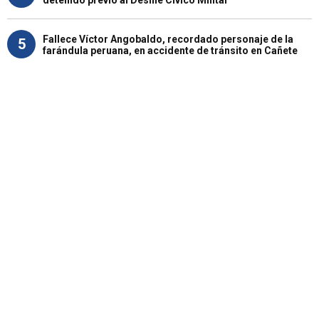
detenido previo al Desfile Cívico Militar
Fallece Víctor Angobaldo, recordado personaje de la
5
farándula peruana, en accidente de tránsito en Cañete