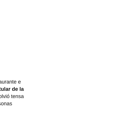
taurante e
ular de la
olvió tensa
rsonas