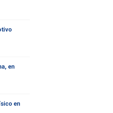
otivo
na, en
ísico en