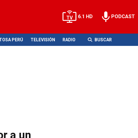
6.1 HD
PODCAST
ITOSA PERÚ
TELEVISIÓN
RADIO
BUSCAR
or a un