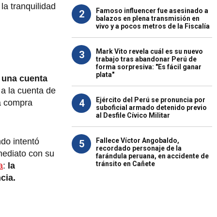
la tranquilidad
Famoso influencer fue asesinado a
2
balazos en plena transmisión en
vivo y a pocos metros de la Fiscalía
Mark Vito revela cuál es su nuevo
3
trabajo tras abandonar Perú de
forma sorpresiva: "Es fácil ganar
plata"
a una cuenta
a la cuenta de
Ejército del Perú se pronuncia por
4
na compra
suboficial armado detenido previo
al Desfile Cívico Militar
Fallece Víctor Angobaldo,
ndo intentó
5
recordado personaje de la
mediato con su
farándula peruana, en accidente de
tránsito en Cañete
a
:
la
cia.