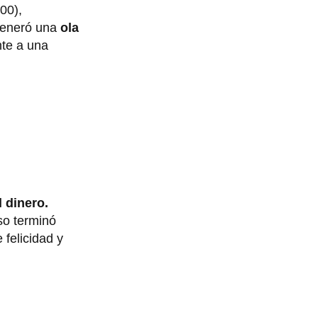
00),
generó una
ola
nte a una
 dinero.
so terminó
felicidad y