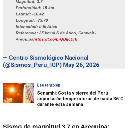
Magnitud: 3.7
Profundidad: 15 km
Latitud: -16.42
Longitud: -73.70
Intensidad: II-III Atico
Referencia: 25 km al S de Atico, Caravelí -
Arequipa
https://t.co/LrQDIjcDrk
— Centro Sismológico Nacional
(@Sismos_Peru_IGP)
May 26, 2026
Lee también
Senamhi: Costa y sierra del Perú
soportarán temperaturas de hasta 36°C
durante esta semana
Sismo de magnitud 3.7 en Arequipa: