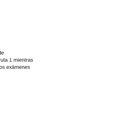
de
ruta 1 mientras
 los exámenes