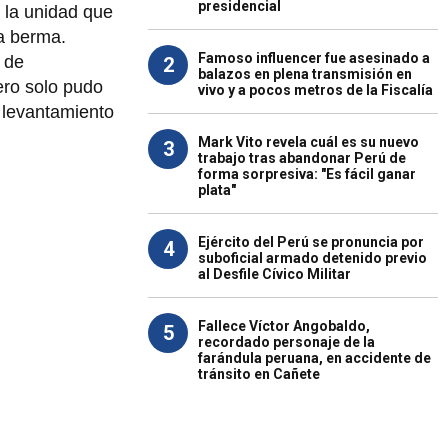
presidencial
 la unidad que
la berma.
Famoso influencer fue asesinado a
 de
2
balazos en plena transmisión en
ero solo pudo
vivo y a pocos metros de la Fiscalía
l levantamiento
Mark Vito revela cuál es su nuevo
3
trabajo tras abandonar Perú de
forma sorpresiva: "Es fácil ganar
plata"
Ejército del Perú se pronuncia por
4
suboficial armado detenido previo
al Desfile Cívico Militar
Fallece Víctor Angobaldo,
5
recordado personaje de la
farándula peruana, en accidente de
tránsito en Cañete