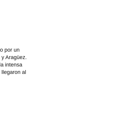
do por un
s y Aragüez.
la intensa
 llegaron al