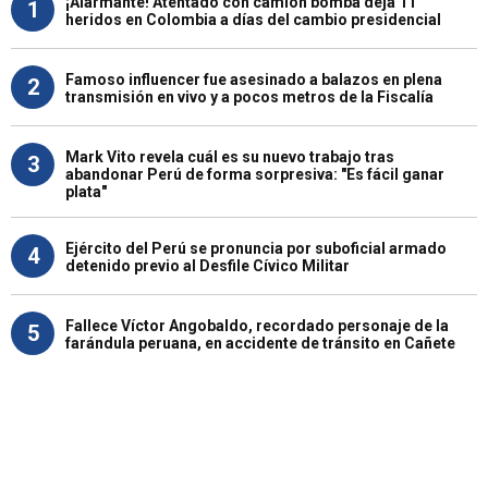
¡Alarmante! Atentado con camión bomba deja 11
1
heridos en Colombia a días del cambio presidencial
Famoso influencer fue asesinado a balazos en plena
2
transmisión en vivo y a pocos metros de la Fiscalía
Mark Vito revela cuál es su nuevo trabajo tras
3
abandonar Perú de forma sorpresiva: "Es fácil ganar
plata"
Ejército del Perú se pronuncia por suboficial armado
4
detenido previo al Desfile Cívico Militar
Fallece Víctor Angobaldo, recordado personaje de la
5
farándula peruana, en accidente de tránsito en Cañete