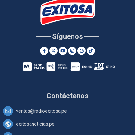
Síguenos
Contáctenos
ventas@radioexitosa.pe
exitosanoticias.pe