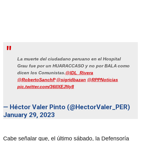
La muerte del ciudadano peruano en el Hospital
Grau fue por un HUARACCASO y no por BALA como
dicen los Comunistas.
@IDL_Rivera
@RobertoSanchP
@sigridbazan
@RPPNoticias
pic.twitter.com/36IIXEJNy8
— Héctor Valer Pinto (@HectorValer_PER)
January 29, 2023
Cabe señalar que, el último sábado, la Defensoría