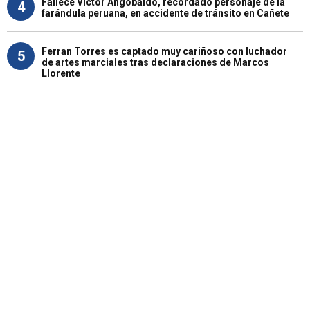
Fallece Víctor Angobaldo, recordado personaje de la
4
farándula peruana, en accidente de tránsito en Cañete
Ferran Torres es captado muy cariñoso con luchador
5
de artes marciales tras declaraciones de Marcos
Llorente