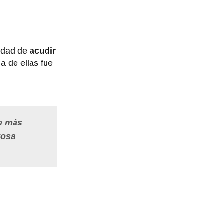
nidad de
acudir
a de ellas fue
ue más
tosa