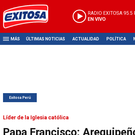
RADIO EXITOSA
95.5
EN VIVO
MÁS
ÚLTIMAS NOTICIAS
ACTUALIDAD
POLÍTICA
Exitosa Perú
Líder de la Iglesia católica
Papa Francisco: Arequipeño