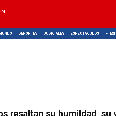
 FM
MUNDO
DEPORTES
JUDICIALES
ESPECTÁCULOS
EX
s resaltan su humildad, su 