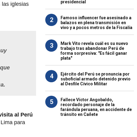
presidencial
las iglesias
Famoso influencer fue asesinado a
2
balazos en plena transmisión en
vivo y a pocos metros de la Fiscalía
Mark Vito revela cuál es su nuevo
3
trabajo tras abandonar Perú de
muy
forma sorpresiva: "Es fácil ganar
plata"
 que
Ejército del Perú se pronuncia por
4
suboficial armado detenido previo
al Desfile Cívico Militar
ca.
Fallece Víctor Angobaldo,
5
recordado personaje de la
farándula peruana, en accidente de
visita al Perú
tránsito en Cañete
a Lima para