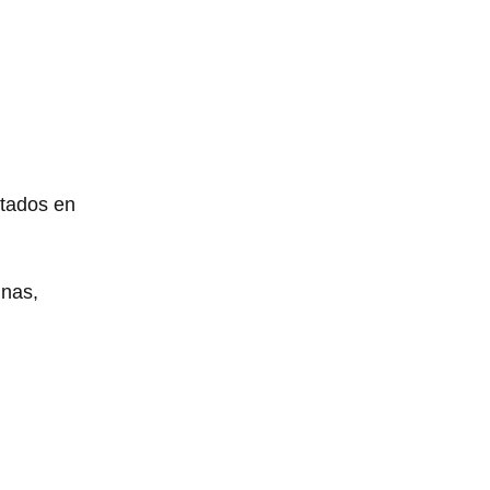
ctados en
unas,