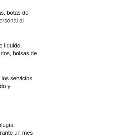
as, botas de
ersonal al
 liquido,
ldos, bolsas de
los servicios
ado y
ología
durante un mes