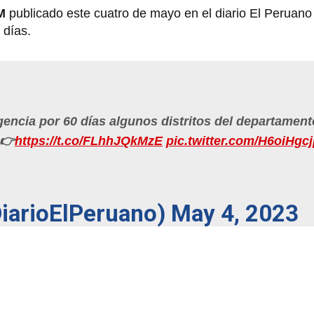
CM
publicado este cuatro de mayo en el diario El Peruano
0 días.
encia por 60 días algunos distritos del departamen
 👉
https://t.co/FLhhJQkMzE
pic.twitter.com/H6oiHgc
DiarioElPeruano)
May 4, 2023