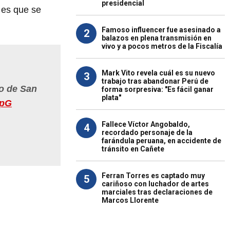
presidencial
 es que se
Famoso influencer fue asesinado a
2
balazos en plena transmisión en
vivo y a pocos metros de la Fiscalía
Mark Vito revela cuál es su nuevo
3
trabajo tras abandonar Perú de
to de San
forma sorpresiva: "Es fácil ganar
plata"
jpG
Fallece Víctor Angobaldo,
4
recordado personaje de la
farándula peruana, en accidente de
tránsito en Cañete
Ferran Torres es captado muy
5
cariñoso con luchador de artes
marciales tras declaraciones de
Marcos Llorente