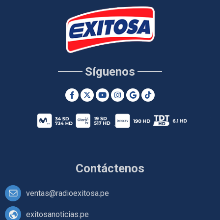
Síguenos
Contáctenos
ventas@radioexitosa.pe
exitosanoticias.pe