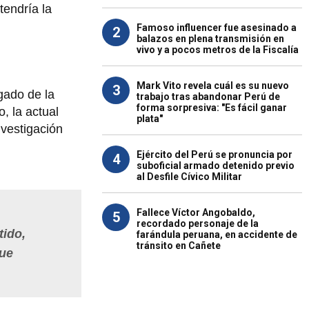
tendría la
Famoso influencer fue asesinado a
2
balazos en plena transmisión en
vivo y a pocos metros de la Fiscalía
Mark Vito revela cuál es su nuevo
3
gado de la
trabajo tras abandonar Perú de
forma sorpresiva: "Es fácil ganar
, la actual
plata"
nvestigación
Ejército del Perú se pronuncia por
4
suboficial armado detenido previo
al Desfile Cívico Militar
Fallece Víctor Angobaldo,
5
recordado personaje de la
tido,
farándula peruana, en accidente de
tránsito en Cañete
que