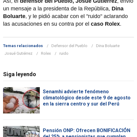
Así, el
defensor del Pueblo, Josué Gutiérrez
, envió
un mensaje a la presidenta de la República,
Dina
Boluarte
, y le pidió acabar con el "ruido" aclarando
las acusaciones en su contra por el
caso Rolex
.
Temas relacionados
Defensor del Pueblo
Dina Boluarte
Josué Gutiérrez
Rolex
ruido
Siga leyendo
Senamhi advierte fenómeno
climatológico desde este 9 de agosto
en la sierra centro y sur del Perú
Pensión ONP: Ofrecen BONIFICACIÓN
del 25% a pensionistas que cumplan