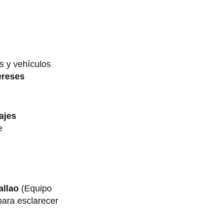
s y vehículos
ereses
ajes
e
allao
(Equipo
para esclarecer