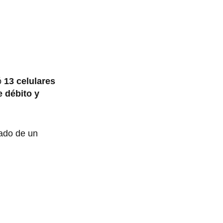
ó
13 celulares
e débito y
ado de un