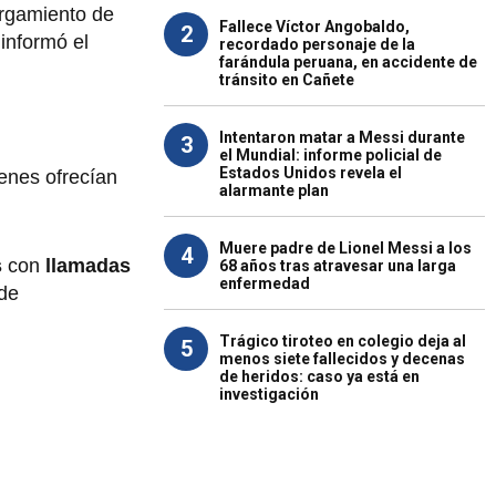
orgamiento de
Fallece Víctor Angobaldo,
2
informó el
recordado personaje de la
farándula peruana, en accidente de
tránsito en Cañete
Intentaron matar a Messi durante
3
el Mundial: informe policial de
Estados Unidos revela el
ienes ofrecían
alarmante plan
Muere padre de Lionel Messi a los
4
s
con
llamadas
68 años tras atravesar una larga
enfermedad
 de
Trágico tiroteo en colegio deja al
5
menos siete fallecidos y decenas
de heridos: caso ya está en
investigación