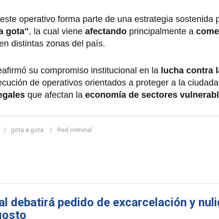
este operativo forma parte de una estrategia sostenida 
a gota"
, la cual viene
afectando
principalmente a
comer
en distintas zonas del país.
eafirmó su compromiso institucional en la
lucha contra l
ecución de operativos orientados a proteger a la ciudada
egales
que afectan la
economía de sectores vulnerab
gota a gota
Red criminal
al debatirá pedido de excarcelación y nul
gosto