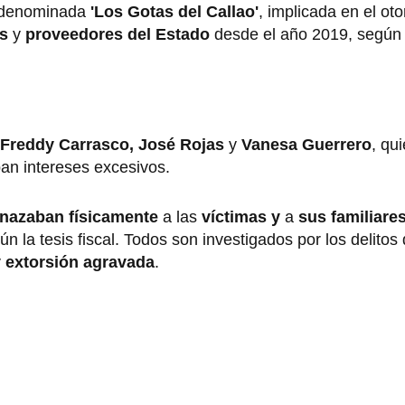
denominada
'Los Gotas del Callao'
, implicada en el ot
s
y
proveedores del Estado
desde el año 2019, según 
, Freddy Carrasco, José Rojas
y
Vanesa Guerrero
, qu
ban intereses excesivos.
nazaban físicamente
a las
víctimas y
a
sus familiare
ún la tesis fiscal. Todos son investigados por los delitos
y extorsión agravada
.