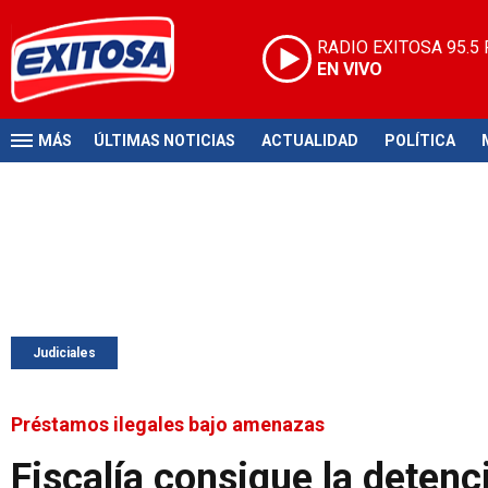
RADIO EXITOSA
95.5
EN VIVO
MÁS
ÚLTIMAS NOTICIAS
ACTUALIDAD
POLÍTICA
Judiciales
Préstamos ilegales bajo amenazas
Fiscalía consigue la detenc