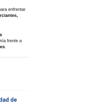
para enfrentar
ciantes,
a
nía frente a
les
.
idad de