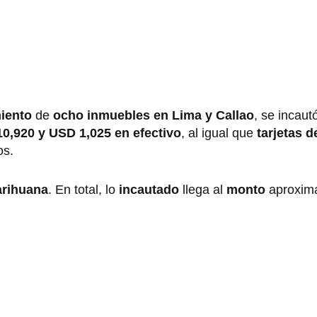
iento
de
ocho inmuebles en Lima y Callao
, se incaut
10,920 y USD 1,025 en efectivo
, al igual que
tarjetas d
ros.
arihuana
. En total, lo
incautado
llega al
monto
aproxim