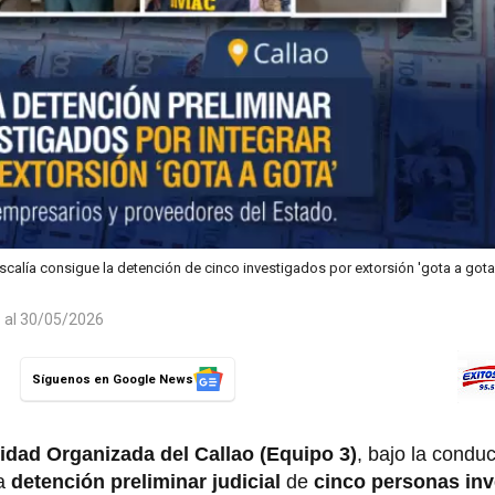
iscalía consigue la detención de cinco investigados por extorsión 'gota a got
o al 30/05/2026
Síguenos en Google News
idad Organizada del Callao (Equipo 3)
, bajo la conduc
la
detención preliminar judicial
de
cinco personas in