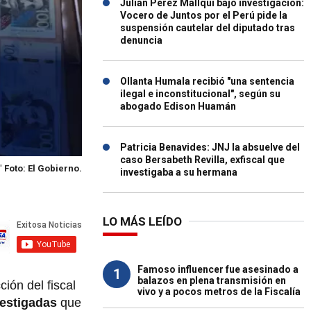
Julián Pérez Mallqui bajo investigación:
Vocero de Juntos por el Perú pide la
suspensión cautelar del diputado tras
denuncia
Ollanta Humala recibió "una sentencia
ilegal e inconstitucional", según su
abogado Edison Huamán
Patricia Benavides: JNJ la absuelve del
caso Bersabeth Revilla, exfiscal que
a'
Foto: El Gobierno.
investigaba a su hermana
LO MÁS LEÍDO
Famoso influencer fue asesinado a
1
balazos en plena transmisión en
ción del fiscal
vivo y a pocos metros de la Fiscalía
vestigadas
que