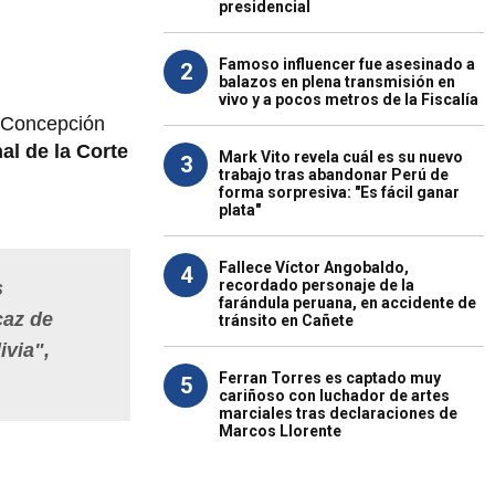
presidencial
Famoso influencer fue asesinado a
2
balazos en plena transmisión en
vivo y a pocos metros de la Fiscalía
e Concepción
al de la Corte
Mark Vito revela cuál es su nuevo
3
trabajo tras abandonar Perú de
forma sorpresiva: "Es fácil ganar
plata"
Fallece Víctor Angobaldo,
4
recordado personaje de la
s
farándula peruana, en accidente de
caz de
tránsito en Cañete
ivia",
Ferran Torres es captado muy
5
cariñoso con luchador de artes
marciales tras declaraciones de
Marcos Llorente