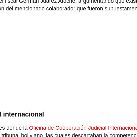
 del fiscal Germán Juárez Atoche, argumentando que exis
ción del mencionado colaborador que fueron supuestamen
l internacional
les donde la
Oficina de Cooperación Judicial Internaciona
 tribunal boliviano, las cuales descartaban la competenc