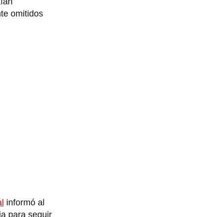
tían
te omitidos
l
informó al
ia para seguir