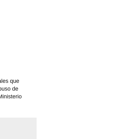
ales que
buso de
inisterio