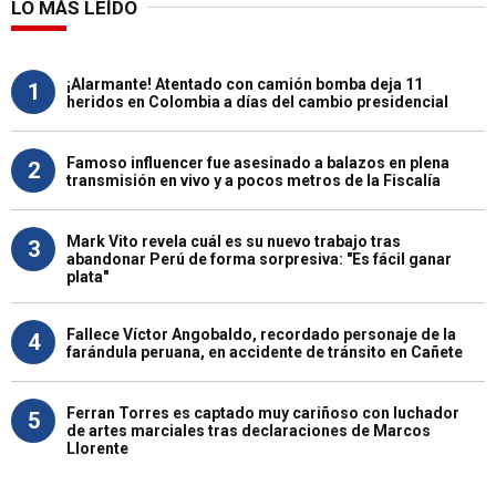
LO MÁS LEÍDO
¡Alarmante! Atentado con camión bomba deja 11
1
heridos en Colombia a días del cambio presidencial
Famoso influencer fue asesinado a balazos en plena
2
transmisión en vivo y a pocos metros de la Fiscalía
Mark Vito revela cuál es su nuevo trabajo tras
3
abandonar Perú de forma sorpresiva: "Es fácil ganar
plata"
Fallece Víctor Angobaldo, recordado personaje de la
4
farándula peruana, en accidente de tránsito en Cañete
Ferran Torres es captado muy cariñoso con luchador
5
de artes marciales tras declaraciones de Marcos
Llorente