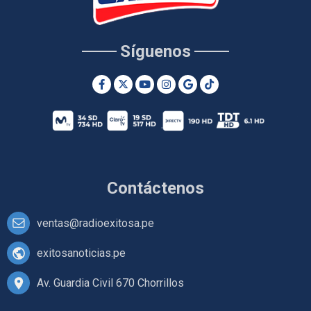
Síguenos
Contáctenos
ventas@radioexitosa.pe
exitosanoticias.pe
Av. Guardia Civil 670 Chorrillos