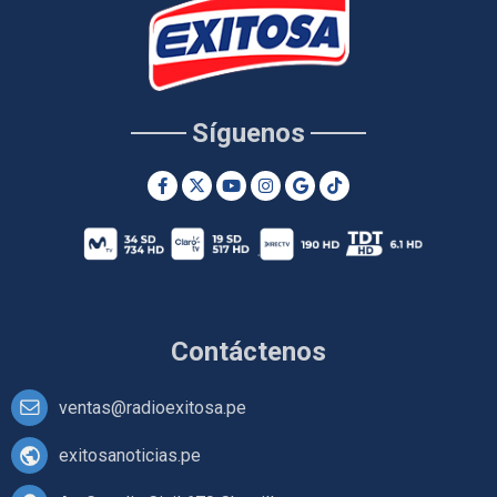
Síguenos
Contáctenos
ventas@radioexitosa.pe
exitosanoticias.pe