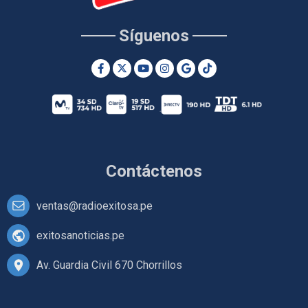
Síguenos
Contáctenos
ventas@radioexitosa.pe
exitosanoticias.pe
Av. Guardia Civil 670 Chorrillos