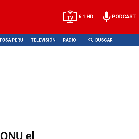
6.1 HD
PODCAST
ITOSA PERÚ
TELEVISIÓN
RADIO
BUSCAR
 ONU el