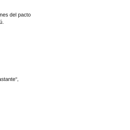
ones del pacto
cú.
astante",