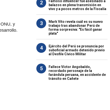
Famoso influencer fue asesinado a
2
balazos en plena transmisión en
vivo y a pocos metros de la Fiscalía
Mark Vito revela cuál es su nuevo
3
a ONU, y
trabajo tras abandonar Perú de
forma sorpresiva: "Es fácil ganar
esarrollo.
plata"
Ejército del Perú se pronuncia por
4
suboficial armado detenido previo
al Desfile Cívico Militar
Fallece Víctor Angobaldo,
5
recordado personaje de la
farándula peruana, en accidente de
tránsito en Cañete