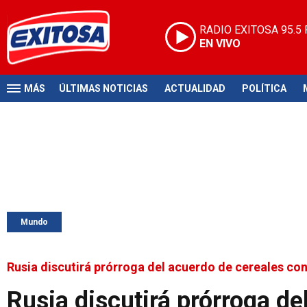
RADIO EXITOSA
95.5
EN VIVO
MÁS
ÚLTIMAS NOTICIAS
ACTUALIDAD
POLÍTICA
Mundo
Rusia discutirá prórroga del acuerdo de cereales co
Rusia discutirá prórroga de