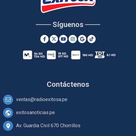
Síguenos
Contáctenos
ventas@radioexitosa.pe
exitosanoticias.pe
Av. Guardia Civil 670 Chorrillos