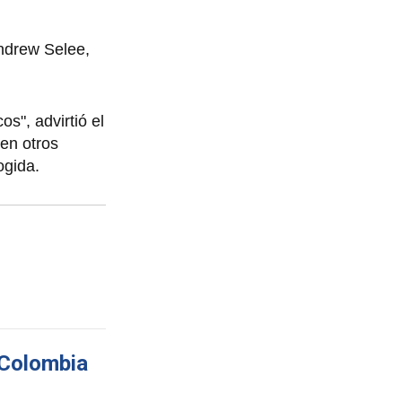
Andrew Selee,
s", advirtió el
en otros
ogida.
e Colombia