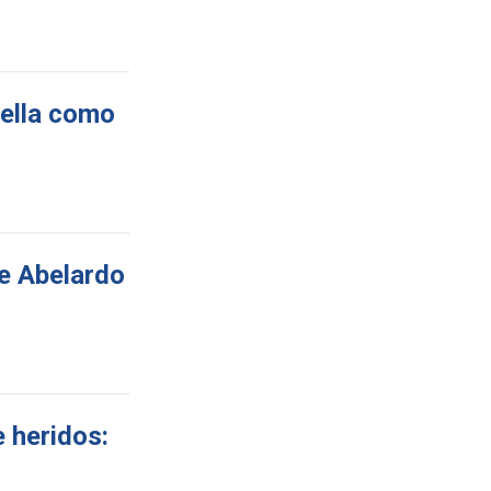
iella como
e Abelardo
e heridos: