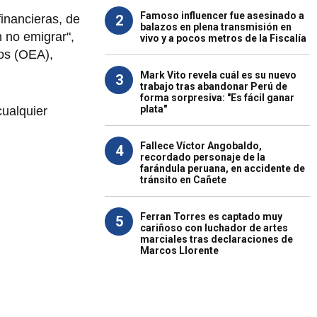
Famoso influencer fue asesinado a
2
inancieras, de
balazos en plena transmisión en
n no emigrar",
vivo y a pocos metros de la Fiscalía
nos (OEA),
Mark Vito revela cuál es su nuevo
3
trabajo tras abandonar Perú de
forma sorpresiva: "Es fácil ganar
plata"
cualquier
Fallece Víctor Angobaldo,
4
recordado personaje de la
farándula peruana, en accidente de
tránsito en Cañete
Ferran Torres es captado muy
5
cariñoso con luchador de artes
marciales tras declaraciones de
Marcos Llorente