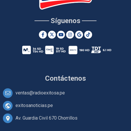
Síguenos
Contáctenos
ventas@radioexitosa.pe
exitosanoticias.pe
Av. Guardia Civil 670 Chorrillos