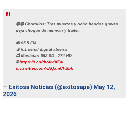
🔴🔵 Chorrillos: Tres muertos y ocho heridos graves
deja choque de miniván y tráiler.
📻 95.5 FM
📡 6.1 señal digital abierta
📺 Movistar: 552 SD - 774 HD
🌐
https://t.co/thokv9fFaL
pic.twitter.com/xAQxmCFBbk
— Exitosa Noticias (@exitosape)
May 12,
2026