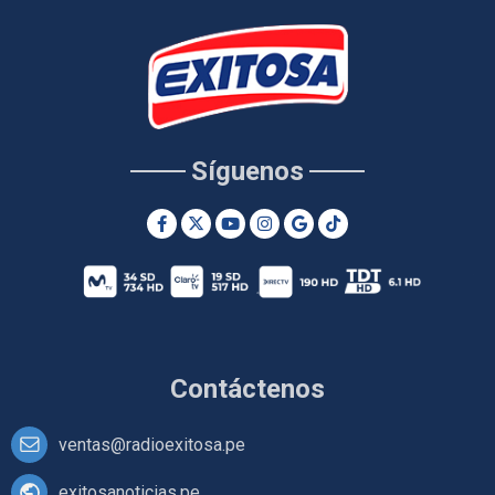
Síguenos
Contáctenos
ventas@radioexitosa.pe
exitosanoticias.pe