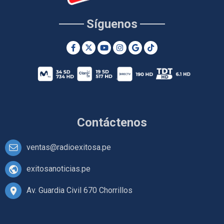
Síguenos
Contáctenos
ventas@radioexitosa.pe
exitosanoticias.pe
Av. Guardia Civil 670 Chorrillos