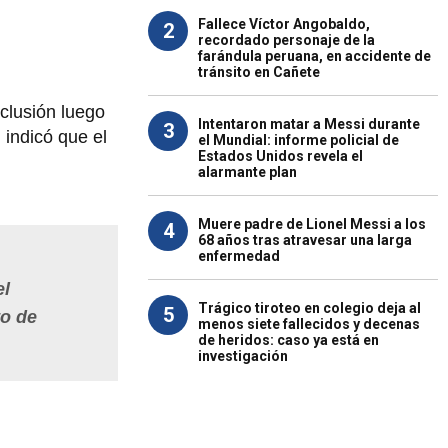
Fallece Víctor Angobaldo,
2
recordado personaje de la
farándula peruana, en accidente de
tránsito en Cañete
clusión luego
Intentaron matar a Messi durante
3
indicó que el
el Mundial: informe policial de
Estados Unidos revela el
alarmante plan
Muere padre de Lionel Messi a los
4
68 años tras atravesar una larga
enfermedad
el
Trágico tiroteo en colegio deja al
5
to de
menos siete fallecidos y decenas
de heridos: caso ya está en
investigación