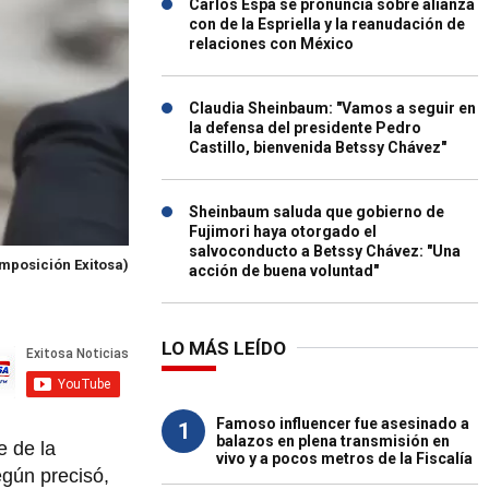
Carlos Espá se pronuncia sobre alianza
con de la Espriella y la reanudación de
relaciones con México
Claudia Sheinbaum: "Vamos a seguir en
la defensa del presidente Pedro
Castillo, bienvenida Betssy Chávez"
Sheinbaum saluda que gobierno de
Fujimori haya otorgado el
salvoconducto a Betssy Chávez: "Una
mposición Exitosa)
acción de buena voluntad"
LO MÁS LEÍDO
Famoso influencer fue asesinado a
1
balazos en plena transmisión en
e de la
vivo y a pocos metros de la Fiscalía
gún precisó,