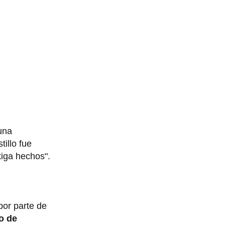
una
tillo fue
tiga hechos".
por parte de
to de