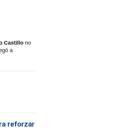
o Castillo
no
legó a
ra reforzar