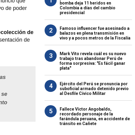
1
anunció que
bomba deja 11 heridos en
ivo de poder
Colombia a días del cambio
presidencial
Famoso influencer fue asesinado a
2
ecolección de
balazos en plena transmisión en
vivo y a pocos metros de la Fiscalía
esentación de
Mark Vito revela cuál es su nuevo
3
trabajo tras abandonar Perú de
forma sorpresiva: "Es fácil ganar
plata"
mas
Ejército del Perú se pronuncia por
4
suboficial armado detenido previo
al Desfile Cívico Militar
 se
nto
Fallece Víctor Angobaldo,
5
recordado personaje de la
farándula peruana, en accidente de
tránsito en Cañete