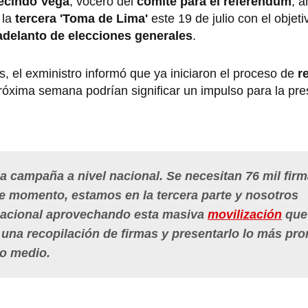
ecindo Vega
, vocero del
comité para el referéndum
, 
 la
tercera 'Toma de Lima'
este 19 de julio con el objet
adelanto de elecciones generales
.
 el exministro informó que ya iniciaron el proceso de
r
róxima semana podrían significar un impulso para la pr
 la campaña a nivel nacional. Se necesitan 76 mil fir
e momento, estamos en la tercera parte y nosotros
acional aprovechando esta masiva
movilización
que
na recopilación de firmas y presentarlo lo más pro
ro medio.