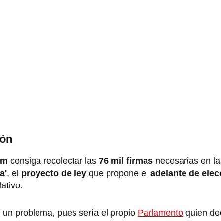
ión
um
consiga recolectar las
76 mil firmas
necesarias en la
a'
, el
proyecto de ley
que propone el
adelante de elec
ativo.
ar un problema, pues sería el propio
Parlamento
quien dec