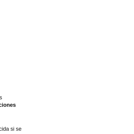
s
ciones
ida si se