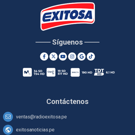
Síguenos
Contáctenos
ventas@radioexitosa.pe
exitosanoticias.pe