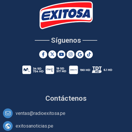
Síguenos
Contáctenos
ventas@radioexitosa.pe
exitosanoticias.pe