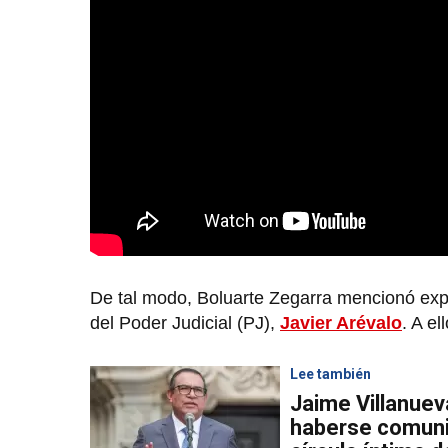
De tal modo, Boluarte Zegarra mencionó explí
del Poder Judicial (PJ),
Javier Arévalo
. A el
Lee también
Jaime Villanuev
haberse comuni