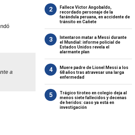
Fallece Víctor Angobaldo,
2
recordado personaje de la
farándula peruana, en accidente de
tránsito en Cañete
indó
Intentaron matar a Messi durante
3
el Mundial: informe policial de
Estados Unidos revela el
alarmante plan
Muere padre de Lionel Messi a los
4
nte a
68 años tras atravesar una larga
enfermedad
Trágico tiroteo en colegio deja al
5
menos siete fallecidos y decenas
de heridos: caso ya está en
investigación