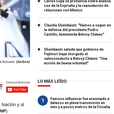
Carlos Espá se pronuncia sobre alianza
con de la Espriella y la reanudación de
relaciones con México
Claudia Sheinbaum: "Vamos a seguir en
la defensa del presidente Pedro
Castillo, bienvenida Betssy Chávez"
Sheinbaum saluda que gobierno de
Fujimori haya otorgado el
salvoconducto a Betssy Chávez: "Una
a Boluarte.
(Andina)
acción de buena voluntad"
LO MÁS LEÍDO
Famoso influencer fue asesinado a
1
balazos en plena transmisión en
 Nación y al
vivo y a pocos metros de la Fiscalía
NP
).