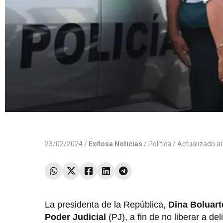
23/02/2024 /
Exitosa Noticias
/
Política
/ Actualizado a
La presidenta de la República,
Dina Boluart
Poder Judicial
(PJ), a fin de no liberar a de