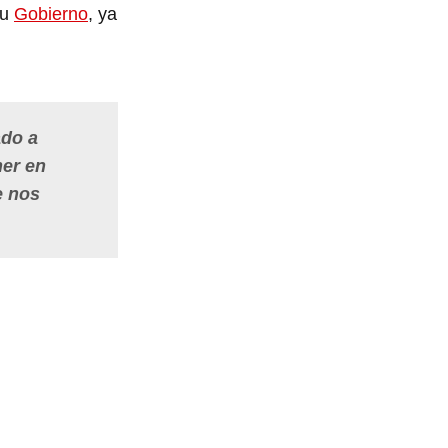
su
Gobierno
, ya
ado a
ner en
e nos