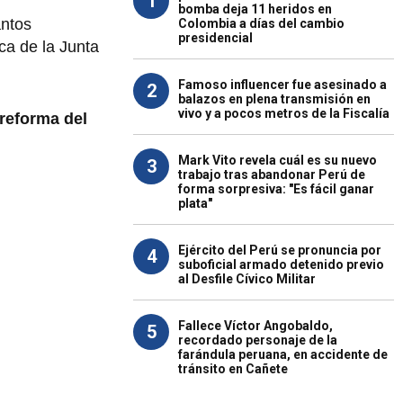
1
bomba deja 11 heridos en
antos
Colombia a días del cambio
presidencial
ca de la Junta
Famoso influencer fue asesinado a
2
balazos en plena transmisión en
vivo y a pocos metros de la Fiscalía
 reforma del
Mark Vito revela cuál es su nuevo
3
trabajo tras abandonar Perú de
forma sorpresiva: "Es fácil ganar
plata"
Ejército del Perú se pronuncia por
4
suboficial armado detenido previo
al Desfile Cívico Militar
Fallece Víctor Angobaldo,
5
recordado personaje de la
farándula peruana, en accidente de
tránsito en Cañete