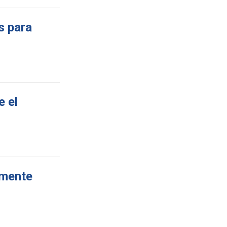
s para
e el
amente