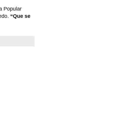
za Popular
ledo.
“Que se