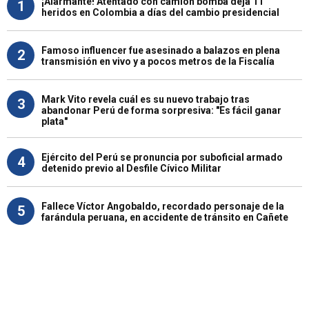
¡Alarmante! Atentado con camión bomba deja 11
1
heridos en Colombia a días del cambio presidencial
Famoso influencer fue asesinado a balazos en plena
2
transmisión en vivo y a pocos metros de la Fiscalía
Mark Vito revela cuál es su nuevo trabajo tras
3
abandonar Perú de forma sorpresiva: "Es fácil ganar
plata"
Ejército del Perú se pronuncia por suboficial armado
4
detenido previo al Desfile Cívico Militar
Fallece Víctor Angobaldo, recordado personaje de la
5
farándula peruana, en accidente de tránsito en Cañete