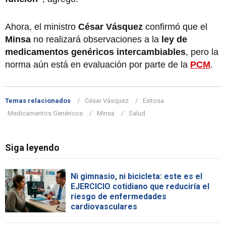
Ahora, el ministro
César Vásquez
confirmó que el
Minsa
no realizará observaciones a la
ley de
medicamentos genéricos intercambiables
, pero la
norma aún está en evaluación por parte de la
PCM
.
Temas relacionados
César Vásquez
Exitosa
Medicamentos Genéricos
Minsa
Salud
Siga leyendo
Ni gimnasio, ni bicicleta: este es el
EJERCICIO cotidiano que reduciría el
riesgo de enfermedades
cardiovasculares