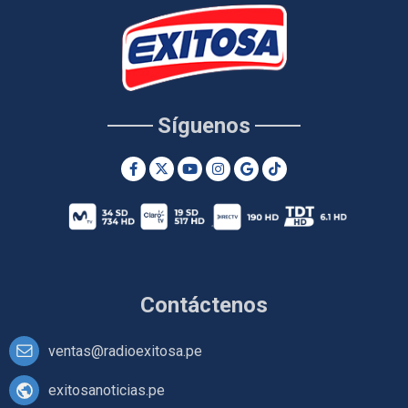
Síguenos
Contáctenos
ventas@radioexitosa.pe
exitosanoticias.pe