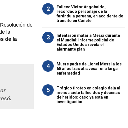
Fallece Víctor Angobaldo,
2
recordado personaje de la
farándula peruana, en accidente de
tránsito en Cañete
 Resolución de
de la
Intentaron matar a Messi durante
3
es de la
el Mundial: informe policial de
Estados Unidos revela el
alarmante plan
Muere padre de Lionel Messi a los
4
68 años tras atravesar una larga
enfermedad
Trágico tiroteo en colegio deja al
5
por
menos siete fallecidos y decenas
de heridos: caso ya está en
resó.
investigación