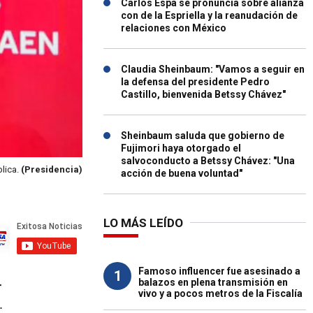
Carlos Espá se pronuncia sobre alianza
con de la Espriella y la reanudación de
relaciones con México
Claudia Sheinbaum: "Vamos a seguir en
la defensa del presidente Pedro
Castillo, bienvenida Betssy Chávez"
Sheinbaum saluda que gobierno de
Fujimori haya otorgado el
salvoconducto a Betssy Chávez: "Una
blica.
(Presidencia)
acción de buena voluntad"
LO MÁS LEÍDO
Famoso influencer fue asesinado a
1
balazos en plena transmisión en
r
vivo y a pocos metros de la Fiscalía
.