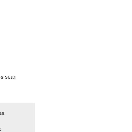
os
sean
ma
s