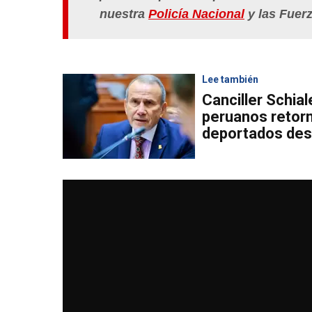
nuestra
Policía Nacional
y las Fuer
Lee también
Canciller Schia
peruanos retorn
deportados des