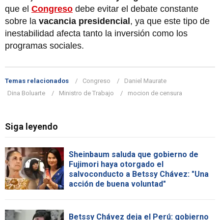
que el
Congreso
debe evitar el debate constante
sobre la
vacancia presidencial
, ya que este tipo de
inestabilidad afecta tanto la inversión como los
programas sociales.
Temas relacionados
Congreso
Daniel Maurate
Dina Boluarte
Ministro de Trabajo
mocion de censura
Siga leyendo
Sheinbaum saluda que gobierno de
Fujimori haya otorgado el
salvoconducto a Betssy Chávez: "Una
acción de buena voluntad"
Betssy Chávez deja el Perú: gobierno