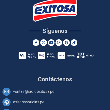
Síguenos
Contáctenos
ventas@radioexitosa.pe
exitosanoticias.pe