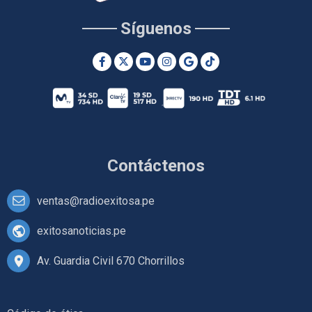
Síguenos
Contáctenos
ventas@radioexitosa.pe
exitosanoticias.pe
Av. Guardia Civil 670 Chorrillos