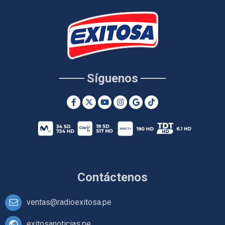
Síguenos
Contáctenos
ventas@radioexitosa.pe
exitosanoticias.pe