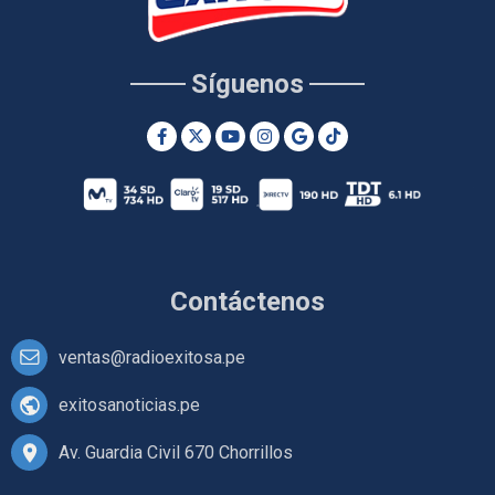
Síguenos
Contáctenos
ventas@radioexitosa.pe
exitosanoticias.pe
Av. Guardia Civil 670 Chorrillos