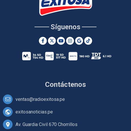
Síguenos
Contáctenos
ventas@radioexitosa.pe
exitosanoticias.pe
Av. Guardia Civil 670 Chorrillos