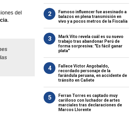
Famoso influencer fue asesinado a
iones del
2
balazos en plena transmisión en
icia
.
vivo y a pocos metros de la Fiscalía
Mark Vito revela cuál es su nuevo
3
trabajo tras abandonar Perú de
forma sorpresiva: "Es fácil ganar
nes
plata"
las
Fallece Víctor Angobaldo,
4
recordado personaje de la
farándula peruana, en accidente de
tránsito en Cañete
Ferran Torres es captado muy
5
cariñoso con luchador de artes
marciales tras declaraciones de
Marcos Llorente