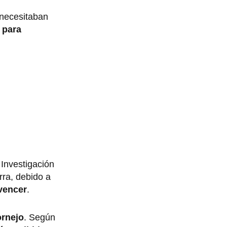
 necesitaban
 para
 Investigación
rra, debido a
vencer
.
ornejo
. Según