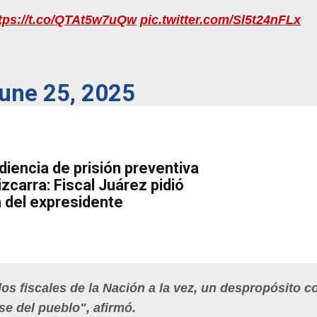
tps://t.co/QTAt5w7uQw
pic.twitter.com/Sl5t24nFLx
une 25, 2025
iencia de prisión preventiva
zcarra: Fiscal Juárez pidió
a del expresidente
s fiscales de la Nación a la vez, un despropósito 
rse del pueblo", afirmó.