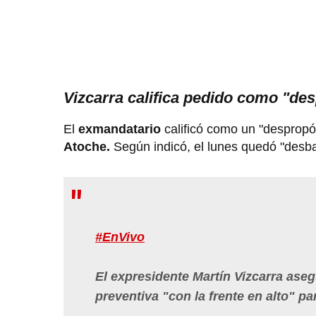
Vizcarra califica pedido como "de
El
exmandatario
calificó como un "despropó
Atoche.
Según indicó, el lunes quedó "desb
#EnVivo
El expresidente Martín Vizcarra ase
preventiva "con la frente en alto" par