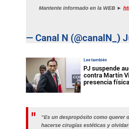
Mantente informado en la WEB ►
ht
— Canal N (@canalN_)
J
Lee también
PJ suspende aud
contra Martín Vi
presencia físic
"Es un despropósito como querer do
hacerse cirugías estéticas y olvida