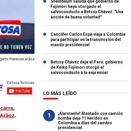
Sheinbaum saluda que gobierno de
Fujimori haya otorgado el
salvoconducto a Betssy Chávez: "Una
acción de buena voluntad"
Canciller Carlos Espá viaja a Colombia
para participar en la transmisión del
mando presidencial
 lagarto mereces aráoz
Betssy Chávez deja el Perú: gobierno
de Keiko Fujimori otorgó el
salvoconducto a la expremier
LO MÁS LEÍDO
zcarra
,
¡Alarmante! Atentado con camión
1
 Aráoz
.
bomba deja 11 heridos en
Colombia a días del cambio
presidencial