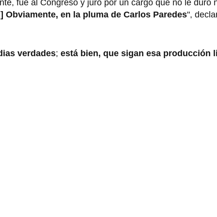
nte, fue al Congreso y juró por un cargo que no le duró n
?] Obviamente, en la pluma de Carlos Paredes
", decl
dias verdades
;
está bien, que sigan esa producción li