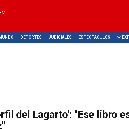
 FM
MUNDO
DEPORTES
JUDICIALES
ESPECTÁCULOS
EX
fil del Lagarto': "Ese libro e
z"