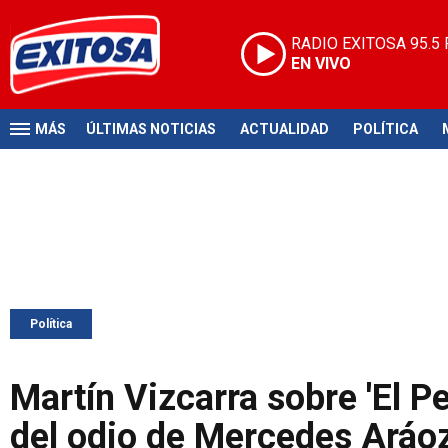
RADIO EXITOSA
95.5
EN VIVO
MÁS
ÚLTIMAS NOTICIAS
ACTUALIDAD
POLÍTICA
Política
Martín Vizcarra sobre 'El Per
del odio de Mercedes Aráo