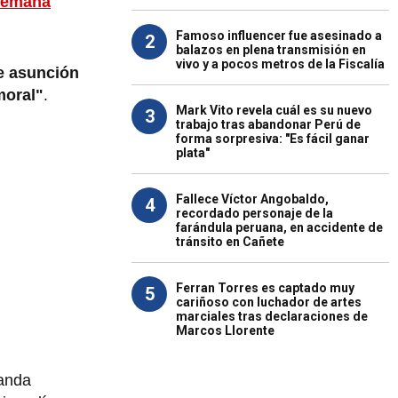
 semana
Famoso influencer fue asesinado a
2
balazos en plena transmisión en
vivo y a pocos metros de la Fiscalía
ve asunción
moral"
.
Mark Vito revela cuál es su nuevo
3
trabajo tras abandonar Perú de
forma sorpresiva: "Es fácil ganar
plata"
Fallece Víctor Angobaldo,
4
recordado personaje de la
farándula peruana, en accidente de
tránsito en Cañete
Ferran Torres es captado muy
5
cariñoso con luchador de artes
marciales tras declaraciones de
Marcos Llorente
banda