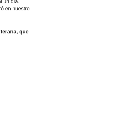
i un día.
aró en nuestro
teraria, que