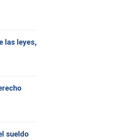
 las leyes,
derecho
el sueldo