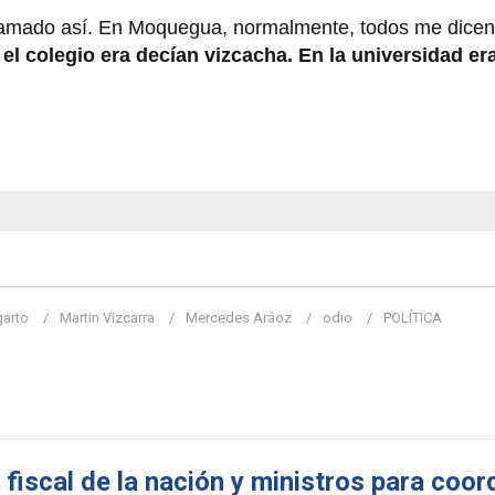
llamado así. En Moquegua, normalmente, todos me dicen 
el colegio era decían vizcacha. En la universidad e
garto
Martin Vizcarra
Mercedes Aráoz
odio
POLÍTICA
 fiscal de la nación y ministros para coor