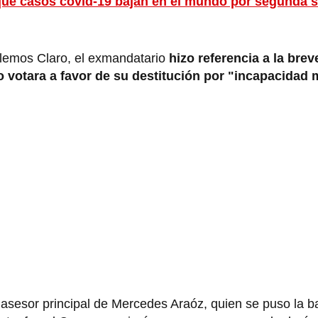
 que casos covid-19 bajan en el mundo por segunda
blemos Claro, el exmandatario
hizo referencia a la bre
 votara a favor de su destitución por "incapacidad 
, asesor principal de Mercedes Araóz, quien se puso la 