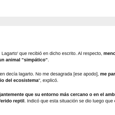
Lagarto' que recibió en dicho escrito. Al respecto,
menc
 un animal "simpático"
.
uien decía lagarto. No me desagrada [ese apodo],
me par
rio del ecosistema
", explicó.
ajantemente que su entorno más cercano o en el ambi
erido reptil
. Indicó que esta situación se dio luego que 