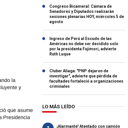
Congreso Bicameral: Cámara de
Senadores y Diputados realizarán
sesiones plenarias HOY, miércoles 5 de
agosto
Ingreso de Perú al Escudo de las
Américas no debe ser decidido solo
por la presidenta Fujimori, advierte
Ruth Luque
Cluber Aliaga: "PNP dejaron de
investigar", advierte que pérdida de
ando la
facultades fortaleció a organizaciones
criminales
cluyente y
LO MÁS LEÍDO
nció que asume
la Presidencia
¡Alarmante! Atentado con camión