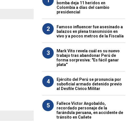
1
bomba deja 11 heridos en
Colombia a días del cambio
presidencial
Famoso influencer fue asesinado a
2
balazos en plena transmisión en
vivo y a pocos metros de la Fiscalía
Mark Vito revela cuál es su nuevo
3
trabajo tras abandonar Perú de
forma sorpresiva: "Es fácil ganar
plata"
Ejército del Perú se pronuncia por
4
suboficial armado detenido previo
al Desfile Cívico Militar
Fallece Víctor Angobaldo,
5
recordado personaje de la
farándula peruana, en accidente de
tránsito en Cañete