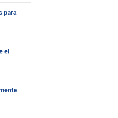
s para
e el
amente