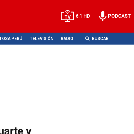
6.1 HD
PODCAST
ITOSA PERÚ
TELEVISIÓN
RADIO
BUSCAR
uarte y