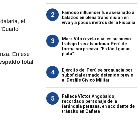
Famoso influencer fue asesinado a
2
balazos en plena transmisión en
dataria, el
vivo y a pocos metros de la Fiscalía
 'Cuarto
Mark Vito revela cuál es su nuevo
3
trabajo tras abandonar Perú de
forma sorpresiva: "Es fácil ganar
ianza. En ese
plata"
espaldo total
Ejército del Perú se pronuncia por
4
suboficial armado detenido previo
al Desfile Cívico Militar
Fallece Víctor Angobaldo,
5
recordado personaje de la
farándula peruana, en accidente de
tránsito en Cañete