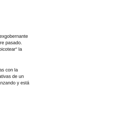
 exgobernante
re pasado.
icotear" la
as con la
ativas de un
anzando y está