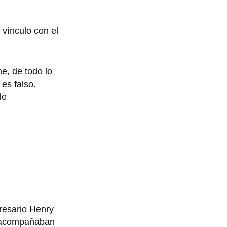
 vínculo con el
e, de todo lo
es falso.
de
presario Henry
a acompañaban