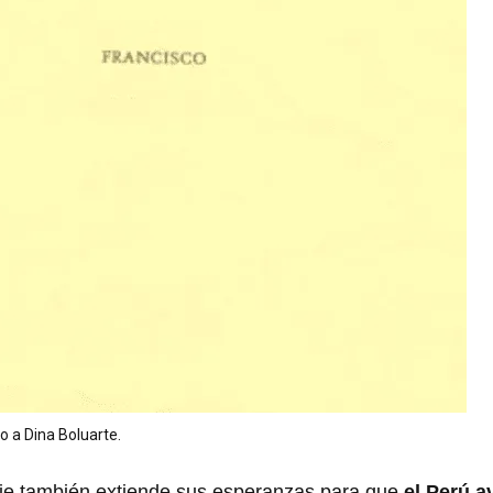
o a Dina Boluarte.
aje también extiende sus esperanzas para que
el Perú a