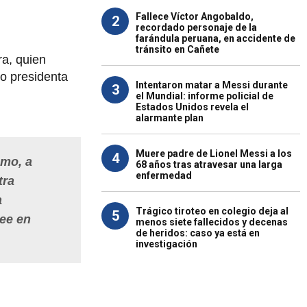
Fallece Víctor Angobaldo,
2
recordado personaje de la
farándula peruana, en accidente de
tránsito en Cañete
ra, quien
mo presidenta
Intentaron matar a Messi durante
3
el Mundial: informe policial de
Estados Unidos revela el
alarmante plan
Muere padre de Lionel Messi a los
4
smo, a
68 años tras atravesar una larga
enfermedad
tra
a
Trágico tiroteo en colegio deja al
5
lee en
menos siete fallecidos y decenas
de heridos: caso ya está en
investigación