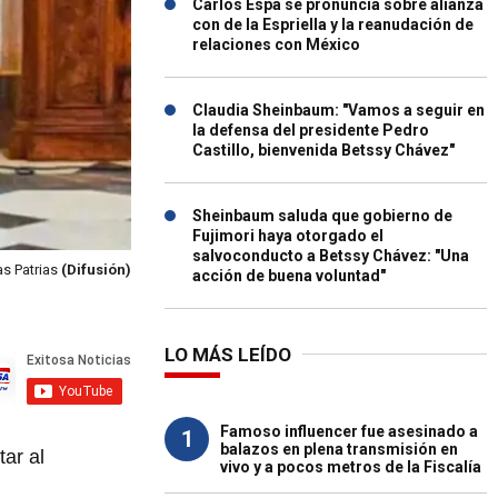
Carlos Espá se pronuncia sobre alianza
con de la Espriella y la reanudación de
relaciones con México
Claudia Sheinbaum: "Vamos a seguir en
la defensa del presidente Pedro
Castillo, bienvenida Betssy Chávez"
Sheinbaum saluda que gobierno de
Fujimori haya otorgado el
salvoconducto a Betssy Chávez: "Una
as Patrias
(Difusión)
acción de buena voluntad"
LO MÁS LEÍDO
Famoso influencer fue asesinado a
1
balazos en plena transmisión en
tar al
vivo y a pocos metros de la Fiscalía