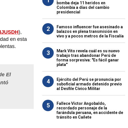
1
bomba deja 11 heridos en
Colombia a días del cambio
presidencial
Famoso influencer fue asesinado a
2
balazos en plena transmisión en
NJUSDH
),
vivo y a pocos metros de la Fiscalía
idad en esta
olentas.
Mark Vito revela cuál es su nuevo
3
trabajo tras abandonar Perú de
forma sorpresiva: "Es fácil ganar
plata"
de El
Ejército del Perú se pronuncia por
4
ontó
suboficial armado detenido previo
al Desfile Cívico Militar
Fallece Víctor Angobaldo,
5
recordado personaje de la
farándula peruana, en accidente de
tránsito en Cañete