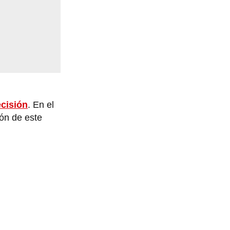
cisión
. En el
ión de este