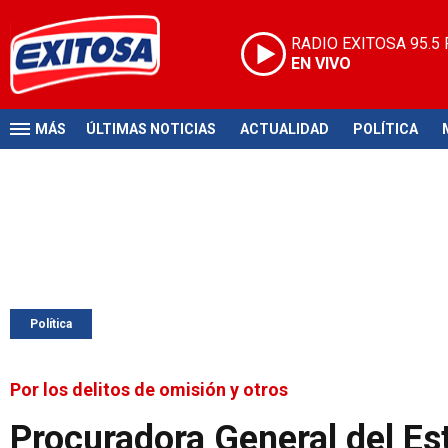
RADIO EXITOSA
95.5
EN VIVO
MÁS
ÚLTIMAS NOTICIAS
ACTUALIDAD
POLÍTICA
Política
Por los delitos de omisión y otros
Procuradora General del Es