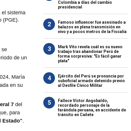
Colombia a días del cambio
presidencial
 el sistema
do (PGE).
Famoso influencer fue asesinado a
2
balazos en plena transmisión en
vivo y a pocos metros de la Fiscalía
Mark Vito revela cuál es su nuevo
3
 se
trabajo tras abandonar Perú de
forma sorpresiva: "Es fácil ganar
riodo de un
plata"
Ejército del Perú se pronuncia por
2024, María
4
suboficial armado detenido previo
zada en su
al Desfile Cívico Militar
Fallece Víctor Angobaldo,
5
eral 7
del
recordado personaje de la
farándula peruana, en accidente de
que, para
tránsito en Cañete
l Estado"
.