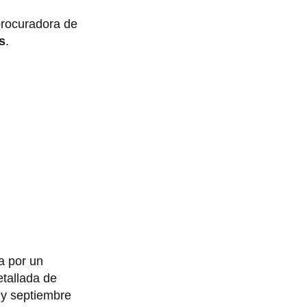
procuradora de
s
.
a por un
etallada de
 y septiembre