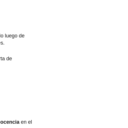
llo luego de
es.
rta de
nocencia
en el