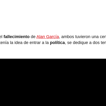
el
fallecimiento
de
Alan García
, ambos tuvieron una ce
enía la idea de entrar a la
política
, se dedique a dos t