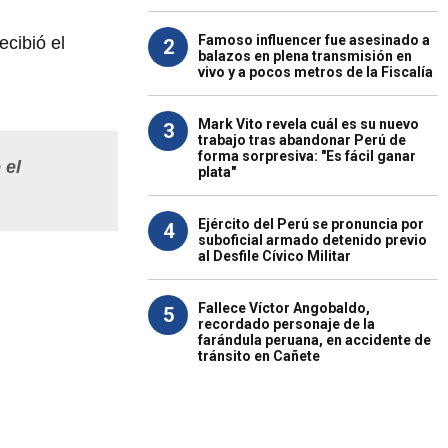
Famoso influencer fue asesinado a
ecibió el
2
balazos en plena transmisión en
vivo y a pocos metros de la Fiscalía
Mark Vito revela cuál es su nuevo
3
trabajo tras abandonar Perú de
forma sorpresiva: "Es fácil ganar
 el
plata"
Ejército del Perú se pronuncia por
4
suboficial armado detenido previo
al Desfile Cívico Militar
Fallece Víctor Angobaldo,
5
recordado personaje de la
farándula peruana, en accidente de
tránsito en Cañete