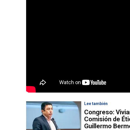
Lee también
Congreso: Vivian
Comisión de Étic
Guillermo Berm