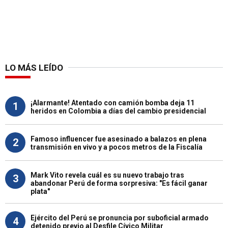
LO MÁS LEÍDO
¡Alarmante! Atentado con camión bomba deja 11
1
heridos en Colombia a días del cambio presidencial
Famoso influencer fue asesinado a balazos en plena
2
transmisión en vivo y a pocos metros de la Fiscalía
Mark Vito revela cuál es su nuevo trabajo tras
3
abandonar Perú de forma sorpresiva: "Es fácil ganar
plata"
Ejército del Perú se pronuncia por suboficial armado
4
detenido previo al Desfile Cívico Militar