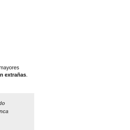
 mayores
on extrañas
.
do
unca