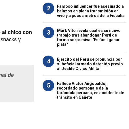
Famoso influencer fue asesinado a
2
balazos en plena transmisión en
vivo y a pocos metros de la Fiscalía
Mark Vito revela cuál es su nuevo
3
 al chico con
trabajo tras abandonar Perú de
 snacks y
forma sorpresiva: "Es fácil ganar
plata"
Ejército del Perú se pronuncia por
4
suboficial armado detenido previo
al Desfile Cívico Militar
nal de
Fallece Víctor Angobaldo,
5
recordado personaje de la
farándula peruana, en accidente de
tránsito en Cañete