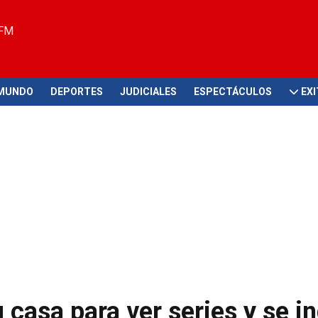
 FM
MUNDO
DEPORTES
JUDICIALES
ESPECTÁCULOS
EX
u casa para ver series y se i