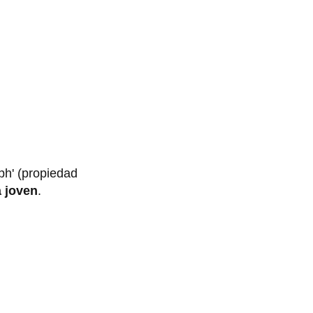
'ph' (propiedad
a joven
.