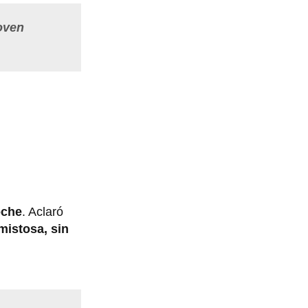
joven
oche
. Aclaró
mistosa, sin