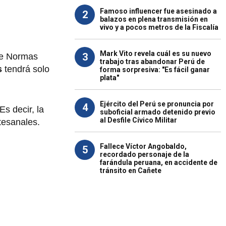
Famoso influencer fue asesinado a
2
balazos en plena transmisión en
vivo y a pocos metros de la Fiscalía
Mark Vito revela cuál es su nuevo
3
de Normas
trabajo tras abandonar Perú de
s
tendrá solo
forma sorpresiva: "Es fácil ganar
plata"
Ejército del Perú se pronuncia por
4
Es decir, la
suboficial armado detenido previo
al Desfile Cívico Militar
tesanales.
Fallece Víctor Angobaldo,
5
recordado personaje de la
farándula peruana, en accidente de
tránsito en Cañete