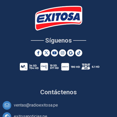
Síguenos
Contáctenos
ventas@radioexitosa.pe
exitosanoticias.pe